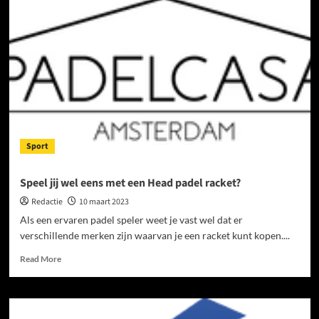
en
inloggen:
een
eenvoudige
handleiding
Sport
Speel jij wel eens met een Head padel racket?
Redactie
10 maart 2023
Als een ervaren padel speler weet je vast wel dat er
verschillende merken zijn waarvan je een racket kunt kopen....
Read
Read More
more
about
Speel
jij