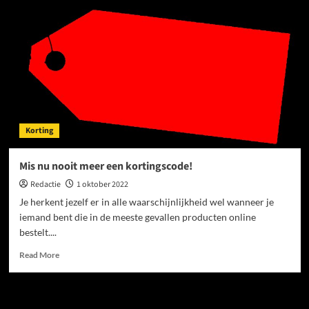
je
tegenwoordig
op
Telenet
aanmelden?
Korting
Mis nu nooit meer een kortingscode!
Redactie
1 oktober 2022
Je herkent jezelf er in alle waarschijnlijkheid wel wanneer je
iemand bent die in de meeste gevallen producten online
bestelt....
Read
Read More
more
about
Mis
Partners
nu