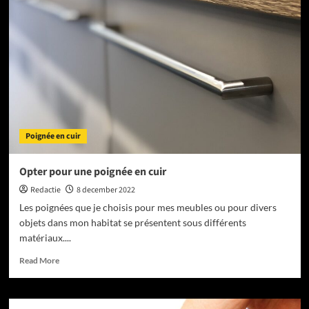
staal
perfect
cadeau!
Poignée en cuir
Opter pour une poignée en cuir
Redactie
8 december 2022
Les poignées que je choisis pour mes meubles ou pour divers
objets dans mon habitat se présentent sous différents
matériaux....
Read
Read More
more
about
Opter