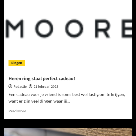
de
specialiteiten
van
tuincentrum
Apeldoorn
en
tuincentrum
Zutphen
Ringen
Heren ring staal perfect cadeau!
Redactie
21 februari 2023
Een cadeau voor je vriend is soms best wel lastig om te krijgen,
want er zijn veel dingen waar jij...
Read
Read More
more
about
Heren
ring