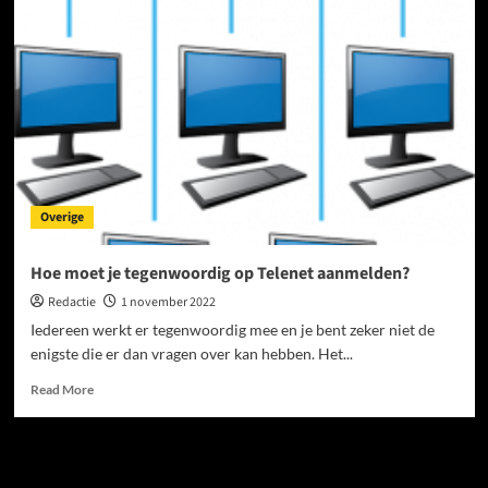
al
bekend
met
pouches?
Overige
Hoe moet je tegenwoordig op Telenet aanmelden?
Redactie
1 november 2022
Iedereen werkt er tegenwoordig mee en je bent zeker niet de
enigste die er dan vragen over kan hebben. Het...
Read
Read More
more
about
Hoe
moet