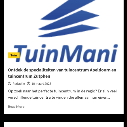
wel
eens
met
een
Head
padel
racket?
Tuin
Ontdek de specialiteiten van tuincentrum Apeldoorn en
tuincentrum Zutphen
Redactie
10 maart 2023
Op zoek naar het perfecte tuincentrum in de regio? Er zijn veel
verschillende tuincentra te vinden die allemaal hun eigen...
Read
Read More
more
about
Ontdek