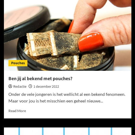
pour
une
poignée
en
cuir
Pouches
Ben jij al bekend met pouches?
Redactie
1 december 2022
Onder de vele jongeren is het wellicht al een bekend fenomeen.
Maar voor jou is het misschien een geheel nieuwe...
Read
Read More
more
about
Ben
jij